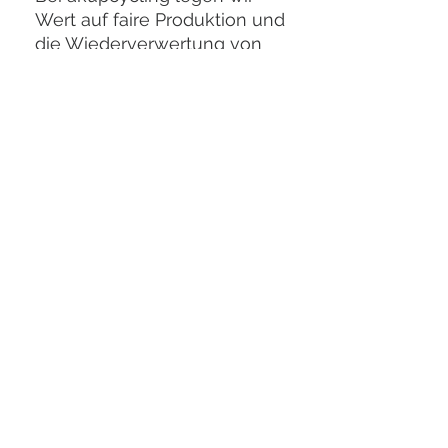
Wert auf faire Produktion und
die Wiederverwertung von
Ressourcen, um Ihnen
stilvolle und
verantwortungsbewusste
Kleidung anzubieten.
Genießen Sie den Sommer
mit einem Kleid, das nicht
nur schön aussieht, sondern
auch unsere Erde schont.
individuelle Bestellung
Jedes Modell kann auch individuell
angefertigt werden
Einfach Farb, Grössen und
Materialwunsch per E mail
bekanntgeben
Ihr Unikat wird dann für sie aus den