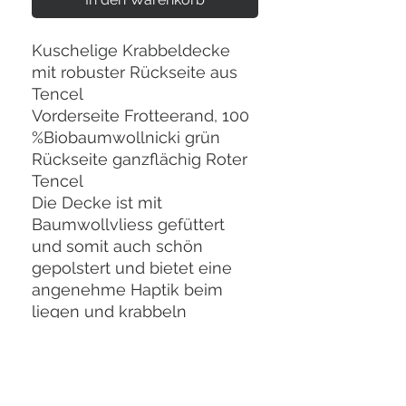
Kuschelige Krabbeldecke
mit robuster Rückseite aus
Tencel
Vorderseite Frotteerand, 100
%Biobaumwollnicki grün
Rückseite ganzflächig Roter
Tencel
Die Decke ist mit
Baumwollvliess gefüttert
und somit auch schön
gepolstert und bietet eine
angenehme Haptik beim
liegen und krabbeln
Gut für Aussen in der Wiese
da die Rückseite aus
robustem und
wasserabweisendem Tencel